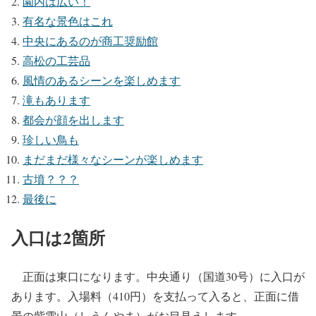
園内は広い！
有名な景色はこれ
中央にあるのが商工奨励館
高松の工芸品
風情のあるシーンを楽しめます
滝もあります
都会が顔を出します
珍しい鳥も
まだまだ様々なシーンが楽しめます
古墳？？？
最後に
入口は2箇所
正面は東口になります。中央通り（国道30号）に入口が
あります。入場料（410円）を支払って入ると、正面に借
景の紫雲山（しうんやま）がお目見えします。