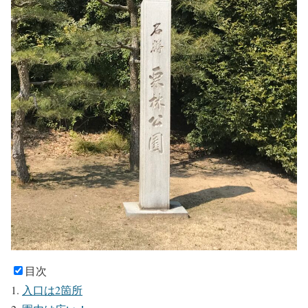
目次
入口は2箇所