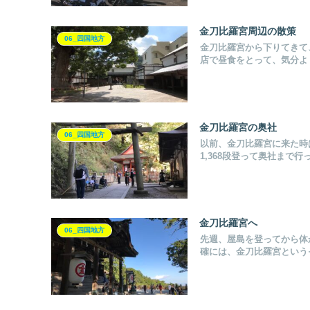
金刀比羅宮周辺の散策
06_四国地方
金刀比羅宮から下りてきて
店で昼食をとって、気分よ
金刀比羅宮の奥社
06_四国地方
以前、金刀比羅宮に来た時
1,368段登って奥社まで
金刀比羅宮へ
06_四国地方
先週、屋島を登ってから体
確には、金刀比羅宮という