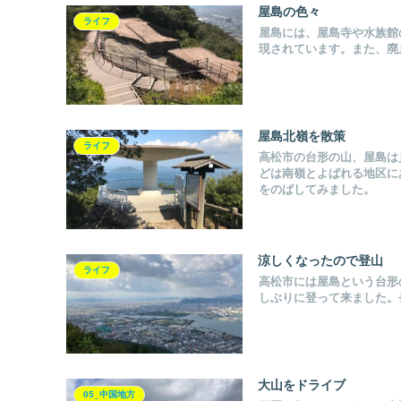
屋島の色々
ライフ
屋島には、屋島寺や水族館
現されています。また、廃
屋島北嶺を散策
ライフ
高松市の台形の山、屋島は
どは南嶺とよばれる地区に
をのばしてみました。
涼しくなったので登山
ライフ
高松市には屋島という台形
しぶりに登って来ました。
大山をドライブ
05_中国地方