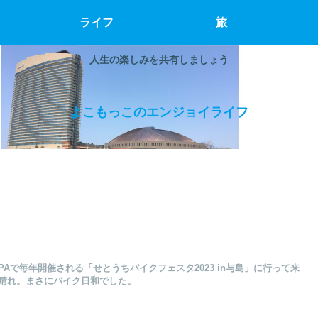
ライフ
旅
人生の楽しみを共有しましょう
よこもっこのエンジョイライフ
Aで毎年開催される「せとうちバイクフェスタ2023 in与島」に行って来
晴れ。まさにバイク日和でした。