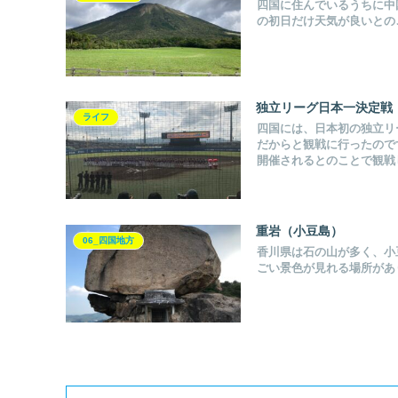
四国に住んでいるうちに中
の初日だけ天気が良いとの
独立リーグ日本一決定戦
ライフ
四国には、日本初の独立リ
だからと観戦に行ったので
開催されるとのことで観戦
重岩（小豆島）
06_四国地方
香川県は石の山が多く、小
ごい景色が見れる場所があ