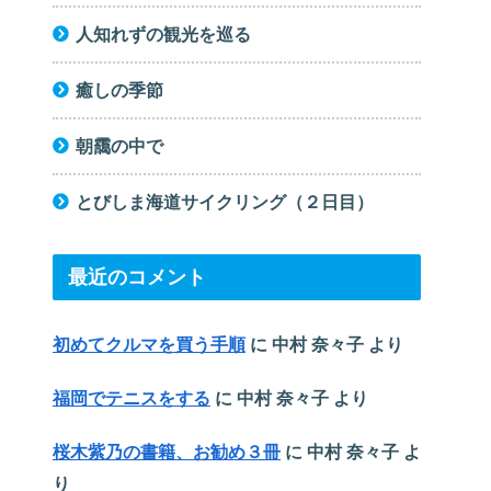
人知れずの観光を巡る
癒しの季節
朝靄の中で
とびしま海道サイクリング（２日目）
最近のコメント
初めてクルマを買う手順
に
中村 奈々子
より
福岡でテニスをする
に
中村 奈々子
より
桜木紫乃の書籍、お勧め３冊
に
中村 奈々子
よ
り