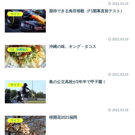
2021.03.19
期待できる角田裕毅（F1開幕直前テスト）
ライフ
2021.03.19
沖縄の味、キング・タコス
03_沖縄地方
2021.03.18
島の公立高校が2年半で甲子園！
ライフ
2021.03.18
桜開花2021福岡
ライフ