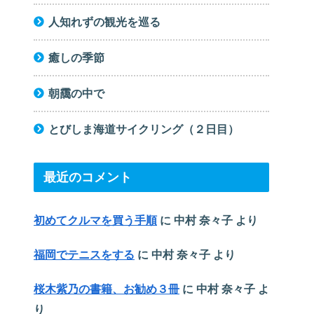
人知れずの観光を巡る
癒しの季節
朝靄の中で
とびしま海道サイクリング（２日目）
最近のコメント
初めてクルマを買う手順
に
中村 奈々子
より
福岡でテニスをする
に
中村 奈々子
より
桜木紫乃の書籍、お勧め３冊
に
中村 奈々子
よ
り