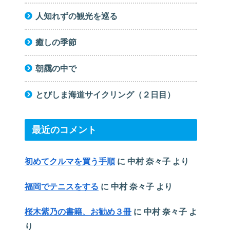
人知れずの観光を巡る
癒しの季節
朝靄の中で
とびしま海道サイクリング（２日目）
最近のコメント
初めてクルマを買う手順
に
中村 奈々子
より
福岡でテニスをする
に
中村 奈々子
より
桜木紫乃の書籍、お勧め３冊
に
中村 奈々子
よ
り