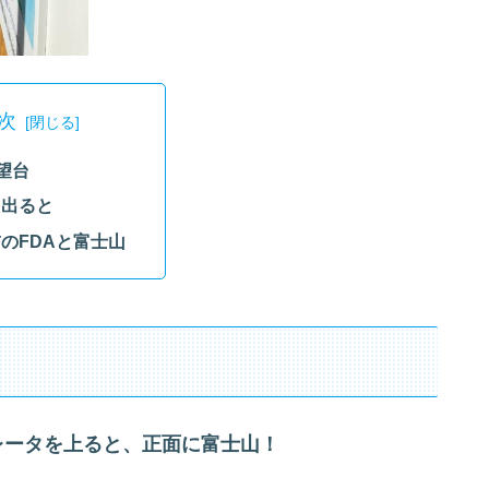
次
望台
を出ると
のFDAと富士山
ータを上ると、正面に富士山！