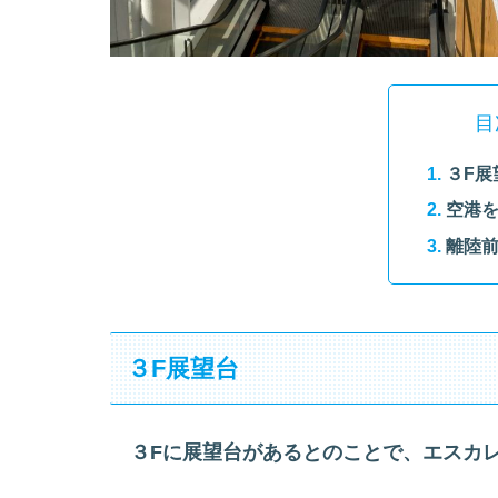
目
３F展
空港
離陸前
３F展望台
３Fに展望台があるとのことで、エスカレ