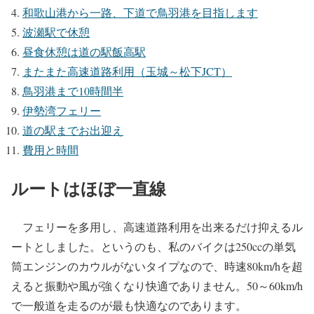
和歌山港から一路、下道で鳥羽港を目指します
波瀬駅で休憩
昼食休憩は道の駅飯高駅
またまた高速道路利用（玉城～松下JCT）
鳥羽港まで10時間半
伊勢湾フェリー
道の駅までお出迎え
費用と時間
ルートはほぼ一直線
フェリーを多用し、高速道路利用を出来るだけ抑えるル
ートとしました。というのも、私のバイクは250ccの単気
筒エンジンのカウルがないタイプなので、時速80km/hを超
えると振動や風が強くなり快適でありません。50～60km/h
で一般道を走るのが最も快適なのであります。