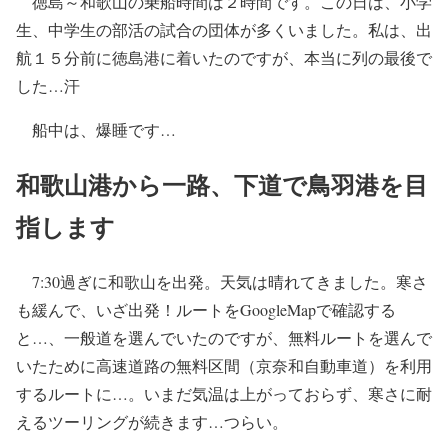
徳島～和歌山の乗船時間は２時間です。この日は、小学
生、中学生の部活の試合の団体が多くいました。私は、出
航１５分前に徳島港に着いたのですが、本当に列の最後で
した…汗
船中は、爆睡です…
和歌山港から一路、下道で鳥羽港を目
指します
7:30過ぎに和歌山を出発。天気は晴れてきました。寒さ
も緩んで、いざ出発！ルートをGoogleMapで確認する
と…、一般道を選んでいたのですが、無料ルートを選んで
いたために高速道路の無料区間（京奈和自動車道）を利用
するルートに…。いまだ気温は上がっておらず、寒さに耐
えるツーリングが続きます…つらい。