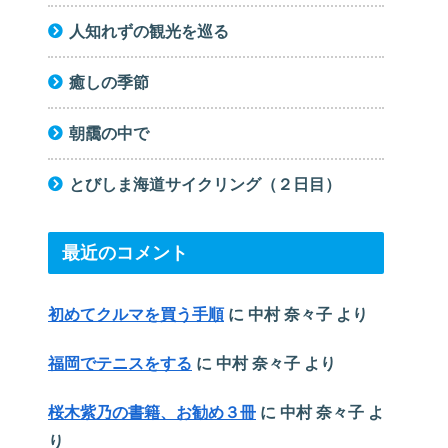
人知れずの観光を巡る
癒しの季節
朝靄の中で
とびしま海道サイクリング（２日目）
最近のコメント
初めてクルマを買う手順
に
中村 奈々子
より
福岡でテニスをする
に
中村 奈々子
より
桜木紫乃の書籍、お勧め３冊
に
中村 奈々子
よ
り