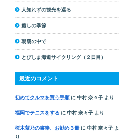
人知れずの観光を巡る
癒しの季節
朝靄の中で
とびしま海道サイクリング（２日目）
最近のコメント
初めてクルマを買う手順
に
中村 奈々子
より
福岡でテニスをする
に
中村 奈々子
より
桜木紫乃の書籍、お勧め３冊
に
中村 奈々子
よ
り