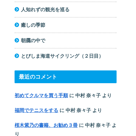
人知れずの観光を巡る
癒しの季節
朝靄の中で
とびしま海道サイクリング（２日目）
最近のコメント
初めてクルマを買う手順
に
中村 奈々子
より
福岡でテニスをする
に
中村 奈々子
より
桜木紫乃の書籍、お勧め３冊
に
中村 奈々子
よ
り