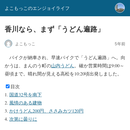
よこもっこのエンジョイライフ
香川なら、まず「うどん遍路」
よこもっこ
5年前
バイクが納車され、早速バイクで「うどん遍路」へ。向
かうは、まんのう町の
山内うどん
。確か営業時間は9:00～
昼頃まで。晴れ間が見える高松を10:20頃出発しました。
目次
国道32号を南下
風情のある建物
かけうどん200円、ささみカツ120円
次第に曇りに