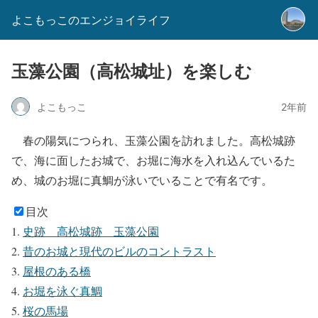
よこもっこのエンジョイライフ
玉藻公園（高松城址）を楽しむ
よこもっこ
2年前
春の陽気につられ、玉藻公園を訪れました。高松城跡
で、海に面したお城で、お堀に海水を入れ込んでいるた
め、城のお堀に真鯛が泳いでいることで有名です。
目次
史跡 高松城跡 玉藻公園
昔のお城と現代のビルのコントラスト
屋根のある橋
お堀を泳ぐ真鯛
桜の馬場