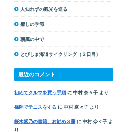
人知れずの観光を巡る
癒しの季節
朝靄の中で
とびしま海道サイクリング（２日目）
最近のコメント
初めてクルマを買う手順
に
中村 奈々子
より
福岡でテニスをする
に
中村 奈々子
より
桜木紫乃の書籍、お勧め３冊
に
中村 奈々子
よ
り